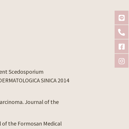
rrent Scedosporium
. DERMATOLOGICA SINICA 2014
arcinoma. Journal of the
l of the Formosan Medical