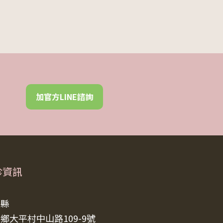
加官方LINE諮詢
診資訊
東縣
鄉大平村中山路109-9號