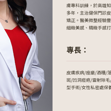
膚專科訓練，於高雄知
多年，主治健保門診皮
矯正。醫美微整經驗豐
細緻美感、精緻手感打
專長：
皮膚疾病/痤瘡/酒糟/
斑/凹洞痘疤/雷射除毛
型手術/女性私密處保