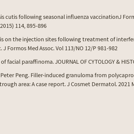
is cutis following seasonal influenza vaccinationJ Fo
2015) 114, 895-896
is on the injection sites following treatment of interfe
c. J Formos Med Assoc. Vol 113/NO 12/P 981-982
gy of facial paraffinoma. JOURNAL OF CYTOLOGY & HIS
 Peter Peng. Filler-induced granuloma from polycapr
r trough area: A case report. J Cosmet Dermatol. 2021