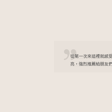
緻透
醫美診所的環境舒適
幾歲！