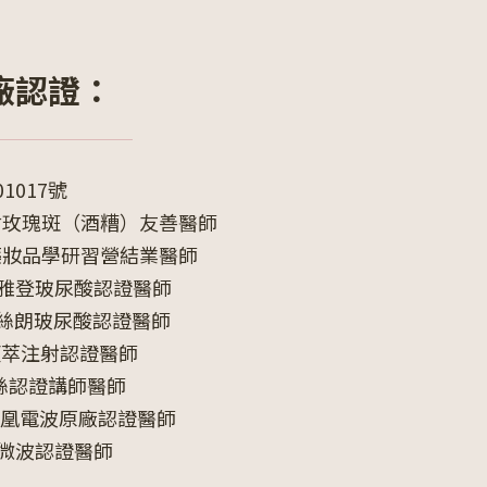
廠認證：
1017號
會玫瑰斑（酒糟）友善醫師
藥妝品學研習營結業醫師
m喬雅登玻尿酸認證醫師
ne瑞絲朗玻尿酸認證醫師
a舒顏萃注射認證醫師
洢漣絲認證講師醫師
e鳳凰電波原廠認證醫師
清新微波認證醫師