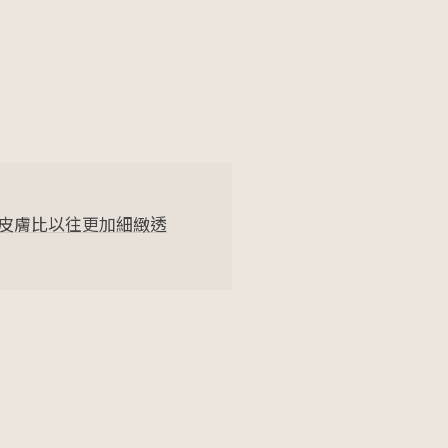
顯著，感覺自己年輕了好
選
笑