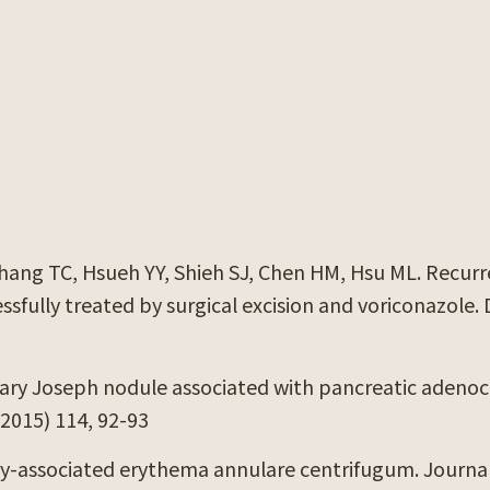
Chang TC, Hsueh YY, Shieh SJ, Chen HM, Hsu ML. Recu
ully treated by surgical excision and voriconazole
Mary Joseph nodule associated with pancreatic adenoc
2015) 114, 92-93
cy-associated erythema annulare centrifugum. Journa