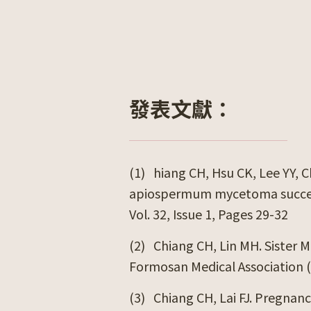
發表文獻：
(1)
hiang CH, Hsu CK, Lee YY, 
apiospermum mycetoma successf
Vol. 32, Issue 1, Pages 29-32
(2)
Chiang CH, Lin MH. Sister 
Formosan Medical Association (
(3)
Chiang CH, Lai FJ. Pregnan