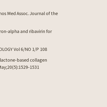
rmos Med Assoc. Journal of the
ron-alpha and ribavirin for
TOLOGY Vol 6/NO 1/P 108
olactone-based collagen
 May;20(5):1529-1531