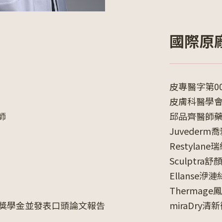
國際原
皮專醫字第00
皮膚科醫學
師
邱品齊醫師
Juveder
Restyla
Sculptr
Ellanse
Thermag
清獎學金並發表口頭論文報告
miraDry