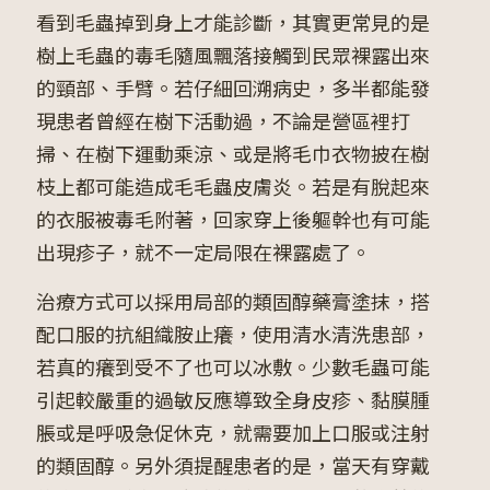
看到毛蟲掉到身上才能診斷，其實更常見的是
樹上毛蟲的毒毛隨風飄落接觸到民眾裸露出來
的頸部、手臂。若仔細回溯病史，多半都能發
現患者曾經在樹下活動過，不論是營區裡打
掃、在樹下運動乘涼、或是將毛巾衣物披在樹
枝上都可能造成毛毛蟲皮膚炎。若是有脫起來
的衣服被毒毛附著，回家穿上後軀幹也有可能
出現疹子，就不一定局限在裸露處了。
治療方式可以採用局部的類固醇藥膏塗抹，搭
配口服的抗組織胺止癢，使用清水清洗患部，
若真的癢到受不了也可以冰敷。少數毛蟲可能
引起較嚴重的過敏反應導致全身皮疹、黏膜腫
脹或是呼吸急促休克，就需要加上口服或注射
的類固醇。另外須提醒患者的是，當天有穿戴