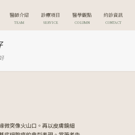
醫師介紹
診療項目
醫學觀點
約診資訊
TEAM
SERVICE
COLUMN
CONTACT
好
好
緣微突像火山口。再以皮膚鏡細
基底細胞癌的典型表現。當筆者告