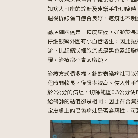
知病人可能的診斷及建議手術切除時
週後拆線傷口癒合良好，疤痕也不明
基底細胞癌是一種皮膚癌，好發於長
仔細觀察外圍有小血管增生，因此摳
診。比起鱗狀細胞癌或是黑色素細胞
現，治療都不會太麻煩。
治療方式很多樣，針對表淺病灶可以使
程時間較長，復發率較高。侵入性手術切除，
於2公分的病灶，切除範圍0.3公分
給醫師的點值卻是相同，因此在台灣
定皮膚上的黑色病灶是否為惡性，可