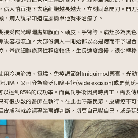
，病人怕再拖下去癌細胞越長越大，立刻同意開刀。開刀
顯，病人說早知道這麼簡單他就來治療了。
期接受陽光曝曬處如顏面、頭皮、手臂等。病灶多為黑色
抓後容易流血。大部份病人一開始都以為是痣而不予理會
癌，基底細胞癌惡性程度較低，生長速度緩慢，很少轉移
用冷凍治療、電燒、免疫調節劑Imiquimod藥膏、光
又可分為廣泛切除手術(wide excision)或是莫氏手術(
便可以達到85%的成功率。而莫氏手術因費時費工，需要
只有很少數的醫師在執行。在此也呼籲民眾，皮膚癌不可
至皮膚科就診請專業醫師判斷，切莫自己嚇自己，或是延