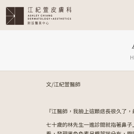
H
文/江紀萱醫師
『江醫師，我臉上這顆痣長很久了，
七十歲的林先生一進診間就指著鼻子
看，發現黑色色素呈楓葉狀分布，周