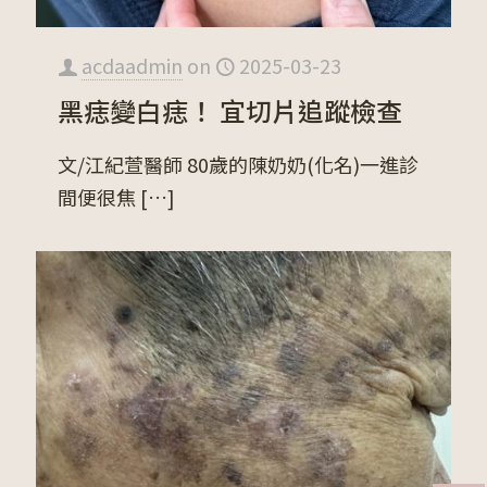
acdaadmin
on
2025-03-23
黑痣變白痣！ 宜切片追蹤檢查
文/江紀萱醫師 80歲的陳奶奶(化名)一進診
間便很焦
[…]