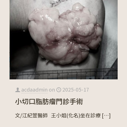
acdaadmin
on
2025-05-17
小切口脂肪瘤門診手術
文/江紀萱醫師 王小姐(化名)坐在診療
[…]