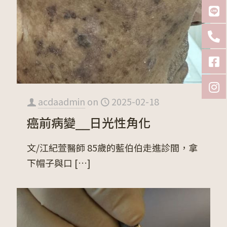
acdaadmin
on
2025-02-18
癌前病變⎯⎯日光性角化
文/江紀萱醫師 85歲的藍伯伯走進診間，拿
下帽子與口
[…]