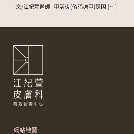
文/江紀萱醫師 甲溝炎(俗稱凍甲)是困
[…]
網站地圖