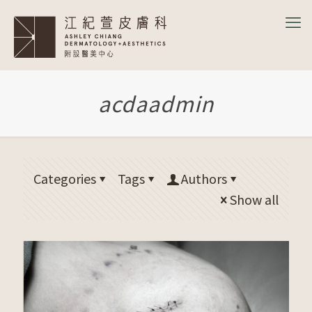
acdaadmin
Categories
Tags
Authors
Show all