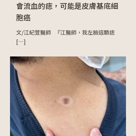
會流血的痣，可能是皮膚基底細
胞癌
文/江紀萱醫師 『江醫師，我左臉這顆痣
[…]